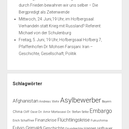
durch Frieden bewahren wir uns selber – Die
Bergpredigt als Zeitenwende
Mittwoch, 24. Juni,19 Uhr, im Hofbergsaal:
Verhandeln statt Krieg mit Russland? Referent:
Michael von der Schulenburg
Freitag, 5. Juni, 19 Uhr, Hofbergsaal Hofberg 7,
Pfaffenhofen Dr. Mohsen Farsijani: Iran –
Geschichte, Gesellschaft, Politik
Schlagwörter
Asylbewerber
Afghanistan
Andreas Wehr
Bayern
Embargo
China
Cliff Oase
Dr. Amir Mortasawi
Dr. Stefan Selke
Flüchtlingskrise
Finanzkrise
Erich Schaffner
Fukushima
Fulvio Grimaldi
Geschichte
Hannes Hofbauer
Grundrechte