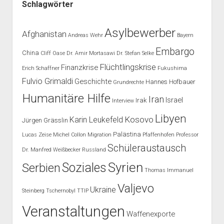
Schlagwörter
Asylbewerber
Afghanistan
Andreas Wehr
Bayern
Embargo
China
Cliff Oase
Dr. Amir Mortasawi
Dr. Stefan Selke
Flüchtlingskrise
Finanzkrise
Erich Schaffner
Fukushima
Fulvio Grimaldi
Geschichte
Hannes Hofbauer
Grundrechte
Humanitäre Hilfe
Iran
Israel
Irak
Interview
Libyen
Kosovo
Karin Leukefeld
Jürgen Grässlin
Palästina
Lucas Zeise
Michel Collon
Migration
Pfaffenhofen
Professor
Schüleraustausch
Dr. Manfred Weißbecker
Russland
Syrien
Soziales
Serbien
Thomas Immanuel
Valjevo
Ukraine
Steinberg
Tschernobyl
TTIP
Veranstaltungen
Waffenexporte