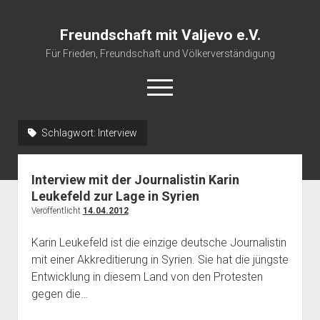
Freundschaft mit Valjevo e.V.
Für Frieden, Freundschaft und Völkerverständigung
open
menu
Schlagwort:
Interview
Startseite
Veranstaltungskalender
Interview mit der Journalistin Karin
Über uns
Leukefeld zur Lage in Syrien
Veröffentlicht
14.04.2012
Impressum
Karin Leukefeld ist die einzige deutsche Journalistin
mit einer Akkreditierung in Syrien. Sie hat die jüngste
Entwicklung in diesem Land von den Protesten
gegen die…