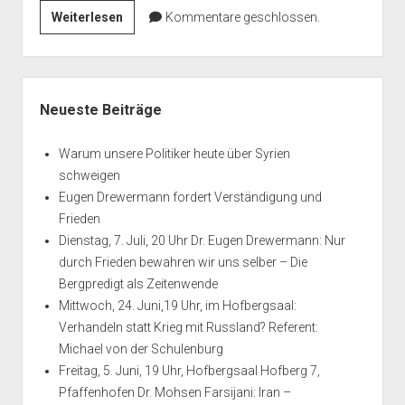
Interview
Weiterlesen
Kommentare geschlossen.
mit
der
Journalistin
Seitenleiste
Karin
Neueste Beiträge
Leukefeld
zur
Warum unsere Politiker heute über Syrien
Lage
schweigen
in
Eugen Drewermann fordert Verständigung und
Syrien
Frieden
Dienstag, 7. Juli, 20 Uhr Dr. Eugen Drewermann: Nur
durch Frieden bewahren wir uns selber – Die
Bergpredigt als Zeitenwende
Mittwoch, 24. Juni,19 Uhr, im Hofbergsaal:
Verhandeln statt Krieg mit Russland? Referent:
Michael von der Schulenburg
Freitag, 5. Juni, 19 Uhr, Hofbergsaal Hofberg 7,
Pfaffenhofen Dr. Mohsen Farsijani: Iran –