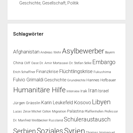
Geschichte, Gesellschaft, Politik
Schlagwörter
Asylbewerber
Afghanistan
Andreas Wehr
Bayern
Embargo
China
Cliff Oase
Dr. Amir Mortasawi
Dr. Stefan Selke
Flüchtlingskrise
Finanzkrise
Erich Schaffner
Fukushima
Fulvio Grimaldi
Geschichte
Hannes Hofbauer
Grundrechte
Humanitäre Hilfe
Iran
Israel
Irak
Interview
Libyen
Kosovo
Karin Leukefeld
Jürgen Grässlin
Palästina
Lucas Zeise
Michel Collon
Migration
Pfaffenhofen
Professor
Schüleraustausch
Dr. Manfred Weißbecker
Russland
Syrien
Soziales
Serbien
Thomas Immanuel