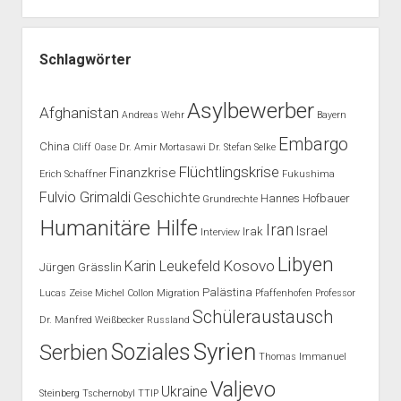
Schlagwörter
Asylbewerber
Afghanistan
Andreas Wehr
Bayern
Embargo
China
Cliff Oase
Dr. Amir Mortasawi
Dr. Stefan Selke
Flüchtlingskrise
Finanzkrise
Erich Schaffner
Fukushima
Fulvio Grimaldi
Geschichte
Hannes Hofbauer
Grundrechte
Humanitäre Hilfe
Iran
Israel
Irak
Interview
Libyen
Kosovo
Karin Leukefeld
Jürgen Grässlin
Palästina
Lucas Zeise
Michel Collon
Migration
Pfaffenhofen
Professor
Schüleraustausch
Dr. Manfred Weißbecker
Russland
Syrien
Soziales
Serbien
Thomas Immanuel
Valjevo
Ukraine
Steinberg
Tschernobyl
TTIP