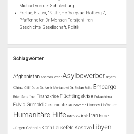
Michael von der Schulenburg
Freitag, 5. Juni, 19 Uhr, Hofbergsaal Hofberg 7,
Pfaffenhofen Dr. Mohsen Farsijani: Iran –
Geschichte, Gesellschaft, Politik
Schlagwörter
Asylbewerber
Afghanistan
Andreas Wehr
Bayern
Embargo
China
Cliff Oase
Dr. Amir Mortasawi
Dr. Stefan Selke
Flüchtlingskrise
Finanzkrise
Erich Schaffner
Fukushima
Fulvio Grimaldi
Geschichte
Hannes Hofbauer
Grundrechte
Humanitäre Hilfe
Iran
Israel
Irak
Interview
Libyen
Kosovo
Karin Leukefeld
Jürgen Grässlin