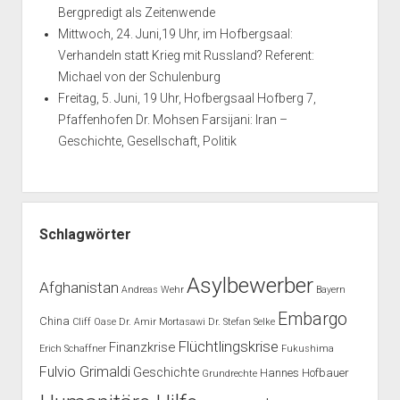
Bergpredigt als Zeitenwende
Mittwoch, 24. Juni,19 Uhr, im Hofbergsaal:
Verhandeln statt Krieg mit Russland? Referent:
Michael von der Schulenburg
Freitag, 5. Juni, 19 Uhr, Hofbergsaal Hofberg 7,
Pfaffenhofen Dr. Mohsen Farsijani: Iran –
Geschichte, Gesellschaft, Politik
Schlagwörter
Asylbewerber
Afghanistan
Andreas Wehr
Bayern
Embargo
China
Cliff Oase
Dr. Amir Mortasawi
Dr. Stefan Selke
Flüchtlingskrise
Finanzkrise
Erich Schaffner
Fukushima
Fulvio Grimaldi
Geschichte
Hannes Hofbauer
Grundrechte