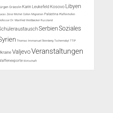
Libyen
Kosovo
Karin Leukefeld
ürgen Grässlin
Palästina
ucas Zeise
Michel Collon
Migration
Pfaffenhofen
rofessor Dr. Manfred Weißbecker
Russland
Soziales
Serbien
Schüleraustausch
Syrien
Thomas Immanuel Steinberg
Tschernobyl
TTIP
Veranstaltungen
Valjevo
Ukraine
Waffenexporte
Wirtschaft