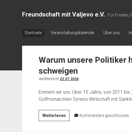
Freundschaft mit Valjevo e.V.
Für Frieden,
Startseite
Veranstaltungskalender
Über uns
I
Freundschaft
Warum unsere Politiker h
mit
schweigen
Valjevo
Veröffentlicht
22.07.2026
e.V.
Erinnern wir uns: Über 15 Jahre, von 2011 bis 
Posts
Golfmonarchien Syriens Wirtschaft mit Sankti
Warum
Weiterlesen
Kommentare geschlossen.
unsere
Politiker