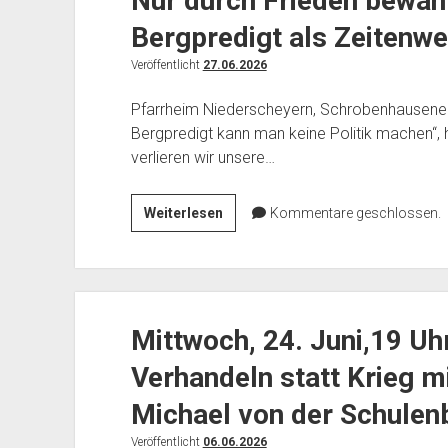
Nur durch Frieden bewahr
Bergpredigt als Zeitenw
Veröffentlicht
27.06.2026
Pfarrheim Niederscheyern, Schrobenhausener 
Bergpredigt kann man keine Politik machen“, 
verlieren wir unsere…
Dienstag,
Weiterlesen
Kommentare geschlossen.
7.
Juli,
20
Uhr
Mittwoch, 24. Juni,19 Uh
Dr.
Eugen
Verhandeln statt Krieg m
Drewermann:
Nur
Michael von der Schulen
durch
Veröffentlicht
06.06.2026