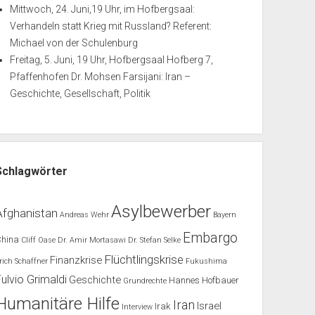
Mittwoch, 24. Juni,19 Uhr, im Hofbergsaal:
Verhandeln statt Krieg mit Russland? Referent:
Michael von der Schulenburg
Freitag, 5. Juni, 19 Uhr, Hofbergsaal Hofberg 7,
Pfaffenhofen Dr. Mohsen Farsijani: Iran –
Geschichte, Gesellschaft, Politik
Schlagwörter
Asylbewerber
Afghanistan
Andreas Wehr
Bayern
Embargo
China
Cliff Oase
Dr. Amir Mortasawi
Dr. Stefan Selke
Flüchtlingskrise
Finanzkrise
rich Schaffner
Fukushima
Fulvio Grimaldi
Geschichte
Hannes Hofbauer
Grundrechte
Humanitäre Hilfe
Iran
Israel
Irak
Interview