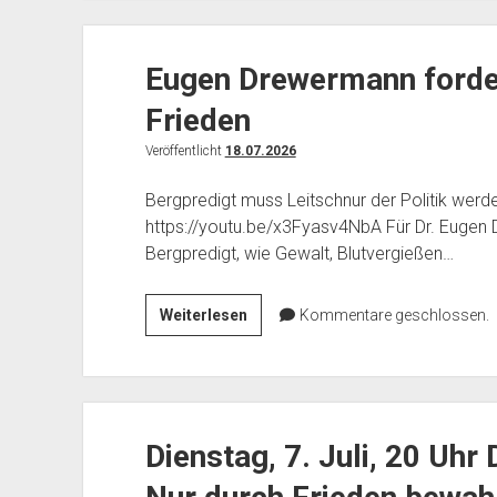
heute
über
Eugen Drewermann forde
Syrien
schweigen
Frieden
Veröffentlicht
18.07.2026
Bergpredigt muss Leitschnur der Politik werd
https://youtu.be/x3Fyasv4NbA Für Dr. Eugen 
Bergpredigt, wie Gewalt, Blutvergießen…
Eugen
Weiterlesen
Kommentare geschlossen.
Drewermann
fordert
Verständigung
und
Dienstag, 7. Juli, 20 Uh
Frieden