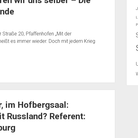
en wir uns selber – Die
J
ende
L
P
Straße 20, Pfaffenhofen „Mit der
heißt es immer wieder. Doch mit jedem Krieg
r, im Hofbergsaal:
it Russland? Referent:
burg