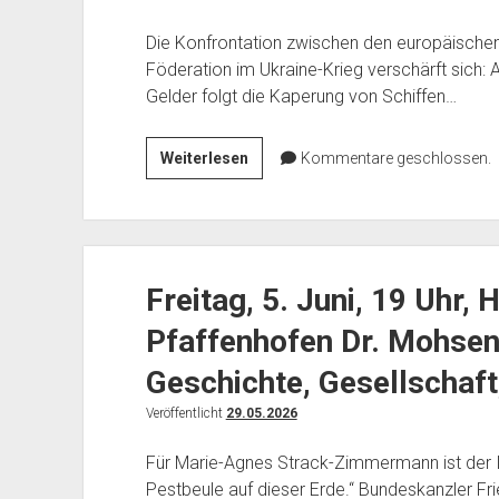
Frieden
bewahren
Die Konfrontation zwischen den europäische
wir
Föderation im Ukraine-Krieg verschärft sich: A
uns
Gelder folgt die Kaperung von Schiffen…
selber
–
Mittwoch,
Weiterlesen
Kommentare geschlossen.
Die
24.
Bergpredigt
Juni,19
als
Uhr,
Zeitenwende
im
Freitag, 5. Juni, 19 Uhr,
Hofbergsaal:
Verhandeln
Pfaffenhofen Dr. Mohsen 
statt
Krieg
Geschichte, Gesellschaft,
mit
Veröffentlicht
29.05.2026
Russland?
Referent:
Für Marie-Agnes Strack-Zimmermann ist der Ir
Michael
Pestbeule auf dieser Erde.“ Bundeskanzler Fri