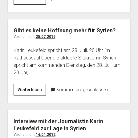
Tod
im
Garten
Eden
Gibt es keine Hoffnung mehr für Syrien?
Veröffentlicht
25.07.2015
Karin Leukefeld spricht am 28. Juli, 20 Uhr, im
Rathaussaal Über die aktuelle Situation in Syrien
spricht am kommenden Dienstag, den 28. Juli, um
20 Uhr,…
Gibt
Weiterlesen
Kommentare geschlossen.
es
keine
Hoffnung
mehr
Interview mit der Journalistin Karin
für
Leukefeld zur Lage in Syrien
Syrien?
Veröffentlicht
14.04.2012