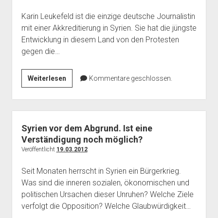
Karin Leukefeld ist die einzige deutsche Journalistin
mit einer Akkreditierung in Syrien. Sie hat die jüngste
Entwicklung in diesem Land von den Protesten
gegen die…
Interview
Weiterlesen
Kommentare geschlossen.
mit
der
Journalistin
Karin
Syrien vor dem Abgrund. Ist eine
Leukefeld
Verständigung noch möglich?
zur
Veröffentlicht
19.03.2012
Lage
Seit Monaten herrscht in Syrien ein Bürgerkrieg.
in
Was sind die inneren sozialen, ökonomischen und
Syrien
politischen Ursachen dieser Unruhen? Welche Ziele
verfolgt die Opposition? Welche Glaubwürdigkeit…