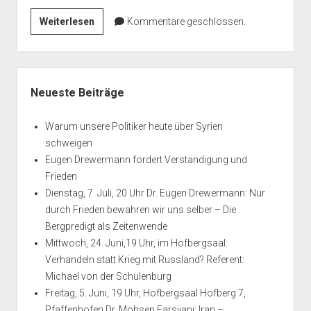
Syrien
Weiterlesen
Kommentare geschlossen.
vor
dem
Abgrund.
Seitenleiste
Ist
Neueste Beiträge
eine
Verständigung
Warum unsere Politiker heute über Syrien
noch
schweigen
möglich?
Eugen Drewermann fordert Verständigung und
Frieden
Dienstag, 7. Juli, 20 Uhr Dr. Eugen Drewermann: Nur
durch Frieden bewahren wir uns selber – Die
Bergpredigt als Zeitenwende
Mittwoch, 24. Juni,19 Uhr, im Hofbergsaal:
Verhandeln statt Krieg mit Russland? Referent:
Michael von der Schulenburg
Freitag, 5. Juni, 19 Uhr, Hofbergsaal Hofberg 7,
Pfaffenhofen Dr. Mohsen Farsijani: Iran –