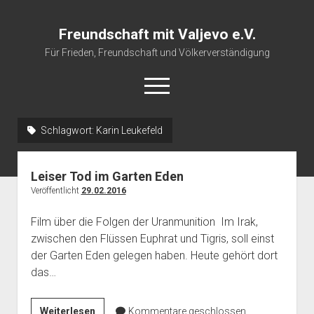
Freundschaft mit Valjevo e.V.
Für Frieden, Freundschaft und Völkerverständigung
open
menu
Schlagwort:
Karin Leukefeld
Startseite
Veranstaltungskalender
Leiser Tod im Garten Eden
Über uns
Veröffentlicht
29.02.2016
Impressum
Film über die Folgen der Uranmunition Im Irak,
zwischen den Flüssen Euphrat und Tigris, soll einst
der Garten Eden gelegen haben. Heute gehört dort
das…
Leiser
Weiterlesen
Kommentare geschlossen.