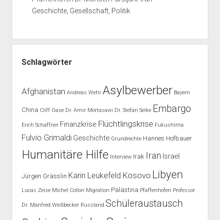
Geschichte, Gesellschaft, Politik
Schlagwörter
Asylbewerber
Afghanistan
Andreas Wehr
Bayern
Embargo
China
Cliff Oase
Dr. Amir Mortasawi
Dr. Stefan Selke
Flüchtlingskrise
Finanzkrise
Erich Schaffner
Fukushima
Fulvio Grimaldi
Geschichte
Hannes Hofbauer
Grundrechte
Humanitäre Hilfe
Iran
Israel
Irak
Interview
Libyen
Kosovo
Karin Leukefeld
Jürgen Grässlin
Palästina
Lucas Zeise
Michel Collon
Migration
Pfaffenhofen
Professor
Schüleraustausch
Dr. Manfred Weißbecker
Russland