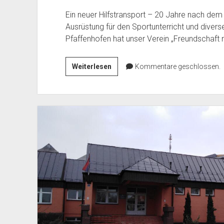
Ein neuer Hilfstransport – 20 Jahre nach dem
Ausrüstung für den Sportunterricht und diver
Pfaffenhofen hat unser Verein „Freundschaft m
Pfaffenhofener
Weiterlesen
Kommentare geschlossen.
Schulbänke
für
Schüler
in
Valjevo