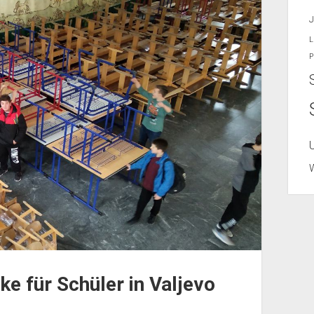
J
L
P
e für Schüler in Valjevo