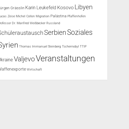
Libyen
Kosovo
Karin Leukefeld
ürgen Grässlin
Palästina
ucas Zeise
Michel Collon
Migration
Pfaffenhofen
rofessor Dr. Manfred Weißbecker
Russland
Soziales
Serbien
Schüleraustausch
Syrien
Thomas Immanuel Steinberg
Tschernobyl
TTIP
Veranstaltungen
Valjevo
Ukraine
Waffenexporte
Wirtschaft