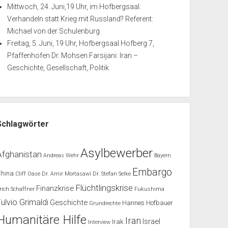
Mittwoch, 24. Juni,19 Uhr, im Hofbergsaal:
Verhandeln statt Krieg mit Russland? Referent:
Michael von der Schulenburg
Freitag, 5. Juni, 19 Uhr, Hofbergsaal Hofberg 7,
Pfaffenhofen Dr. Mohsen Farsijani: Iran –
Geschichte, Gesellschaft, Politik
Schlagwörter
Asylbewerber
Afghanistan
Andreas Wehr
Bayern
Embargo
China
Cliff Oase
Dr. Amir Mortasawi
Dr. Stefan Selke
Flüchtlingskrise
Finanzkrise
rich Schaffner
Fukushima
Fulvio Grimaldi
Geschichte
Hannes Hofbauer
Grundrechte
Humanitäre Hilfe
Iran
Israel
Irak
Interview