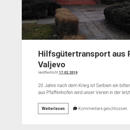
Hilfsgütertransport aus
Valjevo
Veröffentlicht
17.02.2019
20 Jahre nach dem Krieg ist Serbien ein bitte
aus Pfaffenhofen wird unser Verein in der let
Hilfsgütertransport
Weiterlesen
Kommentare geschlossen.
aus
Pfaffenhofen
nach