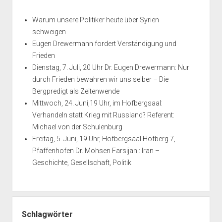
ihre
Politiker
Warum unsere Politiker heute über Syrien
–
schweigen
ihre
Eugen Drewermann fordert Verständigung und
Opfer
Frieden
Dienstag, 7. Juli, 20 Uhr Dr. Eugen Drewermann: Nur
durch Frieden bewahren wir uns selber – Die
Bergpredigt als Zeitenwende
Mittwoch, 24. Juni,19 Uhr, im Hofbergsaal:
Verhandeln statt Krieg mit Russland? Referent:
Michael von der Schulenburg
Freitag, 5. Juni, 19 Uhr, Hofbergsaal Hofberg 7,
Pfaffenhofen Dr. Mohsen Farsijani: Iran –
Geschichte, Gesellschaft, Politik
Schlagwörter