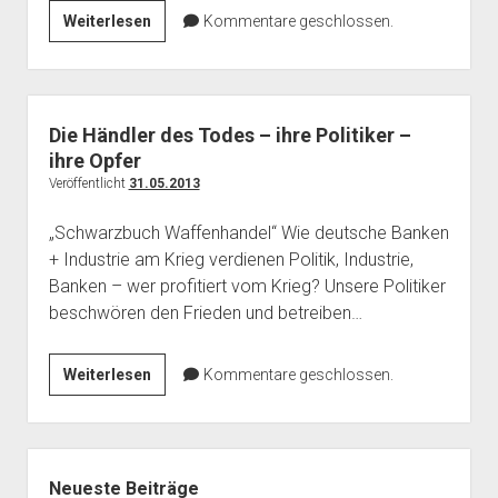
Deutsche
Weiterlesen
Kommentare geschlossen.
Konzerne
verdienen
am
Krieg
Die Händler des Todes – ihre Politiker –
und
ihre Opfer
Elend
Veröffentlicht
31.05.2013
„Schwarzbuch Waffenhandel“ Wie deutsche Banken
+ Industrie am Krieg verdienen Politik, Industrie,
Banken – wer profitiert vom Krieg? Unsere Politiker
beschwören den Frieden und betreiben…
Die
Weiterlesen
Kommentare geschlossen.
Händler
des
Todes
Seitenleiste
–
Neueste Beiträge