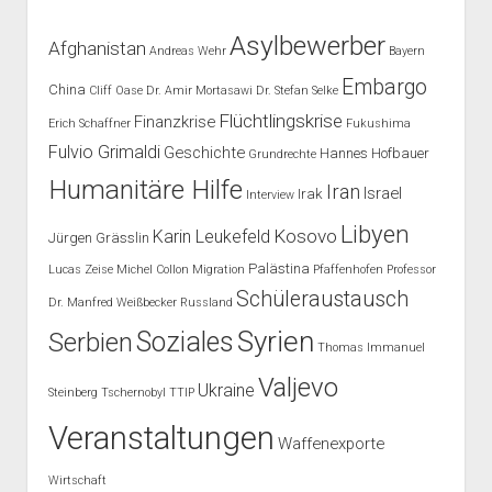
Asylbewerber
Afghanistan
Andreas Wehr
Bayern
Embargo
China
Cliff Oase
Dr. Amir Mortasawi
Dr. Stefan Selke
Flüchtlingskrise
Finanzkrise
Erich Schaffner
Fukushima
Fulvio Grimaldi
Geschichte
Hannes Hofbauer
Grundrechte
Humanitäre Hilfe
Iran
Israel
Irak
Interview
Libyen
Kosovo
Karin Leukefeld
Jürgen Grässlin
Palästina
Lucas Zeise
Michel Collon
Migration
Pfaffenhofen
Professor
Schüleraustausch
Dr. Manfred Weißbecker
Russland
Syrien
Soziales
Serbien
Thomas Immanuel
Valjevo
Ukraine
Steinberg
Tschernobyl
TTIP
Veranstaltungen
Waffenexporte
Wirtschaft