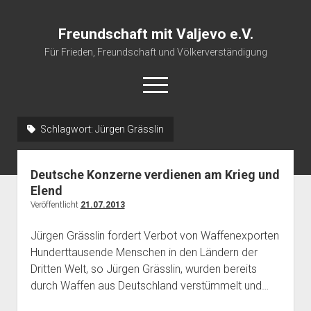
Freundschaft mit Valjevo e.V.
Für Frieden, Freundschaft und Völkerverständigung
open
menu
Schlagwort:
Jürgen Grässlin
Startseite
Veranstaltungskalender
Deutsche Konzerne verdienen am Krieg und
Über uns
Elend
Veröffentlicht
21.07.2013
Impressum
Jürgen Grässlin fordert Verbot von Waffenexporten
Hunderttausende Menschen in den Ländern der
Dritten Welt, so Jürgen Grässlin, wurden bereits
durch Waffen aus Deutschland verstümmelt und…