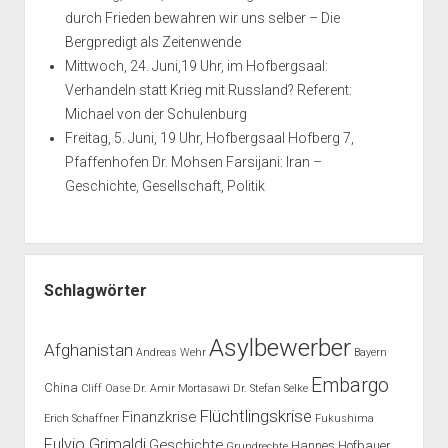
durch Frieden bewahren wir uns selber – Die
Bergpredigt als Zeitenwende
Mittwoch, 24. Juni,19 Uhr, im Hofbergsaal:
Verhandeln statt Krieg mit Russland? Referent:
Michael von der Schulenburg
Freitag, 5. Juni, 19 Uhr, Hofbergsaal Hofberg 7,
Pfaffenhofen Dr. Mohsen Farsijani: Iran –
Geschichte, Gesellschaft, Politik
Schlagwörter
Asylbewerber
Afghanistan
Andreas Wehr
Bayern
Embargo
China
Cliff Oase
Dr. Amir Mortasawi
Dr. Stefan Selke
Flüchtlingskrise
Finanzkrise
Erich Schaffner
Fukushima
Fulvio Grimaldi
Geschichte
Hannes Hofbauer
Grundrechte