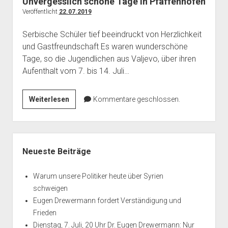
Unvergesslich schöne Tage in Pfaffenhofen
Veröffentlicht
22.07.2019
Serbische Schüler tief beeindruckt von Herzlichkeit
und Gastfreundschaft Es waren wunderschöne
Tage, so die Jugendlichen aus Valjevo, über ihren
Aufenthalt vom 7. bis 14. Juli…
Unvergesslich
Weiterlesen
Kommentare geschlossen.
schöne
Tage
in
Seitenleiste
Pfaffenhofen
Neueste Beiträge
Warum unsere Politiker heute über Syrien
schweigen
Eugen Drewermann fordert Verständigung und
Frieden
Dienstag, 7. Juli, 20 Uhr Dr. Eugen Drewermann: Nur