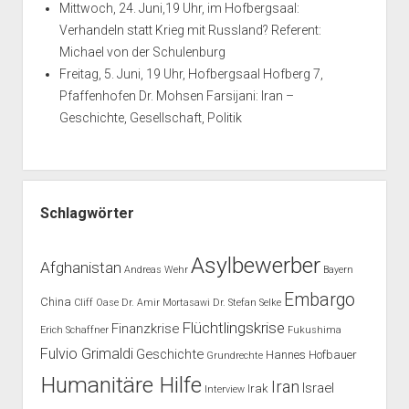
Mittwoch, 24. Juni,19 Uhr, im Hofbergsaal:
Verhandeln statt Krieg mit Russland? Referent:
Michael von der Schulenburg
Freitag, 5. Juni, 19 Uhr, Hofbergsaal Hofberg 7,
Pfaffenhofen Dr. Mohsen Farsijani: Iran –
Geschichte, Gesellschaft, Politik
Schlagwörter
Asylbewerber
Afghanistan
Andreas Wehr
Bayern
Embargo
China
Cliff Oase
Dr. Amir Mortasawi
Dr. Stefan Selke
Flüchtlingskrise
Finanzkrise
Erich Schaffner
Fukushima
Fulvio Grimaldi
Geschichte
Hannes Hofbauer
Grundrechte
Humanitäre Hilfe
Iran
Israel
Irak
Interview