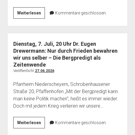
Eugen
Weiterlesen
Kommentare geschlossen.
Drewermann
fordert
Verständigung
und
Dienstag, 7. Juli, 20 Uhr Dr. Eugen
Frieden
Drewermann: Nur durch Frieden bewahren
wir uns selber – Die Bergpredigt als
Zeitenwende
Veröffentlicht
27.06.2026
Pfarrheim Niederscheyern, Schrobenhausener
Straße 20, Pfaffenhofen „Mit der Bergpredigt kann
man keine Politik machen“, heißt es immer wieder.
Doch mit jedem Krieg verlieren wir unsere…
Dienstag,
Weiterlesen
Kommentare geschlossen.
7.