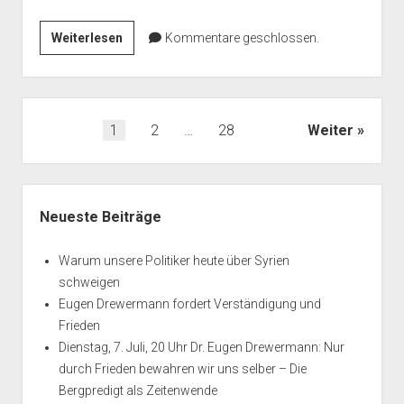
Ein
Weiterlesen
Kommentare geschlossen.
aktueller
Bericht
aus
dem
Seitennummerierung
1
2
…
28
Weiter
Libanon
der
Beiträge
Seitenleiste
Neueste Beiträge
Warum unsere Politiker heute über Syrien
schweigen
Eugen Drewermann fordert Verständigung und
Frieden
Dienstag, 7. Juli, 20 Uhr Dr. Eugen Drewermann: Nur
durch Frieden bewahren wir uns selber – Die
Bergpredigt als Zeitenwende