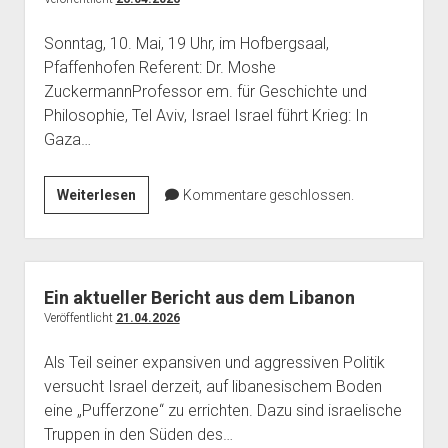
Verhandeln
Sonntag, 10. Mai, 19 Uhr, im Hofbergsaal,
statt
Pfaffenhofen Referent: Dr. Moshe
Krieg
ZuckermannProfessor em. für Geschichte und
mit
Philosophie, Tel Aviv, Israel Israel führt Krieg: In
Russland?
Gaza…
Referent:
Michael
von
Israel
Weiterlesen
Kommentare geschlossen.
der
im
Schulenburg
Krieg.
Gesellschaft
und
Ein aktueller Bericht aus dem Libanon
Ideologie
Veröffentlicht
21.04.2026
Als Teil seiner expansiven und aggressiven Politik
versucht Israel derzeit, auf libanesischem Boden
eine „Pufferzone“ zu errichten. Dazu sind israelische
Truppen in den Süden des…