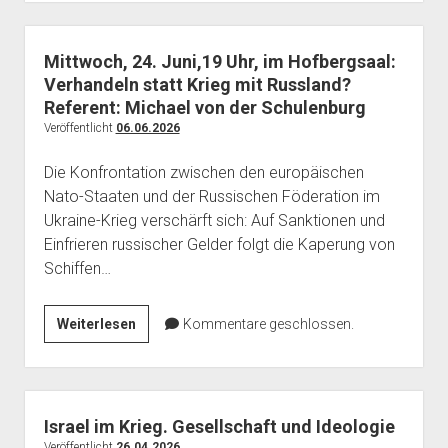
Juli,
20
Uhr
Mittwoch, 24. Juni,19 Uhr, im Hofbergsaal:
Dr.
Verhandeln statt Krieg mit Russland?
Eugen
Referent: Michael von der Schulenburg
Drewermann:
Veröffentlicht
06.06.2026
Nur
Die Konfrontation zwischen den europäischen
durch
Nato-Staaten und der Russischen Föderation im
Frieden
Ukraine-Krieg verschärft sich: Auf Sanktionen und
bewahren
Einfrieren russischer Gelder folgt die Kaperung von
wir
Schiffen…
uns
selber
–
Mittwoch,
Weiterlesen
Kommentare geschlossen.
Die
24.
Bergpredigt
Juni,19
als
Uhr,
Zeitenwende
im
Israel im Krieg. Gesellschaft und Ideologie
Hofbergsaal:
Veröffentlicht
26.04.2026