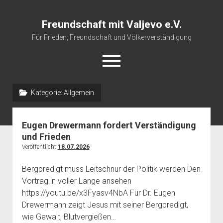
Freundschaft mit Valjevo e.V.
Für Frieden, Freundschaft und Völkerverständigung
open
menu
Kategorie:
Allgemein
Startseite
Veranstaltungskalender
Eugen Drewermann fordert Verständigung
Über uns
und Frieden
Veröffentlicht
18.07.2026
Impressum
Bergpredigt muss Leitschnur der Politik werden Den
Vortrag in voller Länge ansehen
https://youtu.be/x3Fyasv4NbA Für Dr. Eugen
Drewermann zeigt Jesus mit seiner Bergpredigt,
wie Gewalt, Blutvergießen…