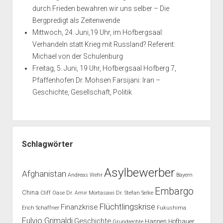
durch Frieden bewahren wir uns selber – Die
Bergpredigt als Zeitenwende
Mittwoch, 24. Juni,19 Uhr, im Hofbergsaal:
Verhandeln statt Krieg mit Russland? Referent:
Michael von der Schulenburg
Freitag, 5. Juni, 19 Uhr, Hofbergsaal Hofberg 7,
Pfaffenhofen Dr. Mohsen Farsijani: Iran –
Geschichte, Gesellschaft, Politik
Schlagwörter
Asylbewerber
Afghanistan
Andreas Wehr
Bayern
Embargo
China
Cliff Oase
Dr. Amir Mortasawi
Dr. Stefan Selke
Flüchtlingskrise
Finanzkrise
Erich Schaffner
Fukushima
Fulvio Grimaldi
Geschichte
Hannes Hofbauer
Grundrechte