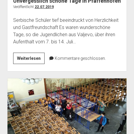
Unvergesslich schöne Tage in Pfaffenhofen
Veröffentlicht
22.07.2019
Serbische Schüler tief beeindruckt von Herzlichkeit
und Gastfreundschaft Es waren wunderschöne
Tage, so die Jugendlichen aus Valjevo, über ihren
Aufenthalt vom 7. bis 14. Juli…
Unvergesslich
Weiterlesen
Kommentare geschlossen.
schöne
Tage
in
Pfaffenhofen