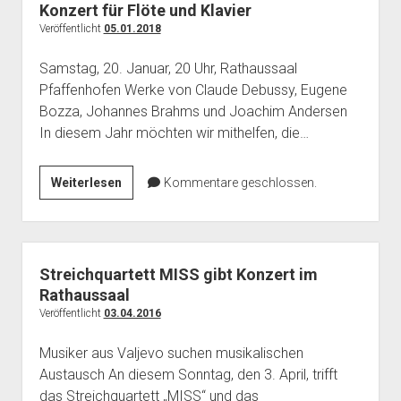
den
Konzert für Flöte und Klavier
Nato
Veröffentlicht
05.01.2018
Bomben
Samstag, 20. Januar, 20 Uhr, Rathaussaal
–
Pfaffenhofen Werke von Claude Debussy, Eugene
Ein
Bozza, Johannes Brahms und Joachim Andersen
Interview
In diesem Jahr möchten wir mithelfen, die…
mit
Nebojsa
Katic
Konzert
Weiterlesen
Kommentare geschlossen.
für
Flöte
und
Klavier
Streichquartett MISS gibt Konzert im
Rathaussaal
Veröffentlicht
03.04.2016
Musiker aus Valjevo suchen musikalischen
Austausch An diesem Sonntag, den 3. April, trifft
das Streichquartett „MISS“ und das