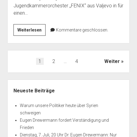
Jugendkammerorchester „FENIX“ aus Valjevo in für
einen…
Streichquartett
Weiterlesen
Kommentare geschlossen.
MISS
gibt
Konzert
im
Seitennummerierung
1
2
…
4
Weiter
Rathaussaal
der
Beiträge
Seitenleiste
Neueste Beiträge
Warum unsere Politiker heute über Syrien
schweigen
Eugen Drewermann fordert Verständigung und
Frieden
Dienstag, 7. Juli, 20 Uhr Dr. Eugen Drewermann: Nur