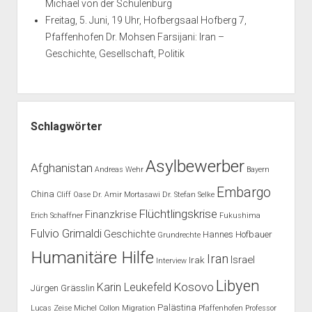
Michael von der Schulenburg
Freitag, 5. Juni, 19 Uhr, Hofbergsaal Hofberg 7,
Pfaffenhofen Dr. Mohsen Farsijani: Iran –
Geschichte, Gesellschaft, Politik
Schlagwörter
Asylbewerber
Afghanistan
Andreas Wehr
Bayern
Embargo
China
Cliff Oase
Dr. Amir Mortasawi
Dr. Stefan Selke
Flüchtlingskrise
Finanzkrise
Erich Schaffner
Fukushima
Fulvio Grimaldi
Geschichte
Hannes Hofbauer
Grundrechte
Humanitäre Hilfe
Iran
Israel
Irak
Interview
Libyen
Kosovo
Karin Leukefeld
Jürgen Grässlin
Palästina
Lucas Zeise
Michel Collon
Migration
Pfaffenhofen
Professor