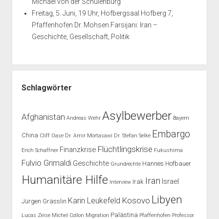
Michael von der Schulenburg
Freitag, 5. Juni, 19 Uhr, Hofbergsaal Hofberg 7,
Pfaffenhofen Dr. Mohsen Farsijani: Iran –
Geschichte, Gesellschaft, Politik
Schlagwörter
Asylbewerber
Afghanistan
Andreas Wehr
Bayern
Embargo
China
Cliff Oase
Dr. Amir Mortasawi
Dr. Stefan Selke
Flüchtlingskrise
Finanzkrise
Erich Schaffner
Fukushima
Fulvio Grimaldi
Geschichte
Hannes Hofbauer
Grundrechte
Humanitäre Hilfe
Iran
Israel
Irak
Interview
Libyen
Kosovo
Karin Leukefeld
Jürgen Grässlin
Palästina
Lucas Zeise
Michel Collon
Migration
Pfaffenhofen
Professor