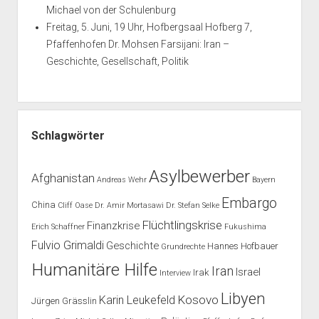
Michael von der Schulenburg
Freitag, 5. Juni, 19 Uhr, Hofbergsaal Hofberg 7,
Pfaffenhofen Dr. Mohsen Farsijani: Iran –
Geschichte, Gesellschaft, Politik
Schlagwörter
Asylbewerber
Afghanistan
Andreas Wehr
Bayern
Embargo
China
Cliff Oase
Dr. Amir Mortasawi
Dr. Stefan Selke
Flüchtlingskrise
Finanzkrise
Erich Schaffner
Fukushima
Fulvio Grimaldi
Geschichte
Hannes Hofbauer
Grundrechte
Humanitäre Hilfe
Iran
Israel
Irak
Interview
Libyen
Kosovo
Karin Leukefeld
Jürgen Grässlin