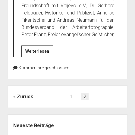
Freundschaft mit Valjevo e.V.; Dr. Gerhard
Feldbauer, Historiker und Publizist; Annelise
Fikentscher und Andreas Neumann, für den
Bundesverband der Arbeiterfotographie;
Peter Franz, Freier evangelischer Geistlicher;
Kriegsvorbereitungen
Weiterlesen
stoppen!
Embargos
Kommentare geschlossen.
beenden!
Solidarität
mit
den
Seitennummerierung
Zurück
1
2
Völkern
der
Irans
Beiträge
und
Seitenleiste
Syriens!
Neueste Beiträge