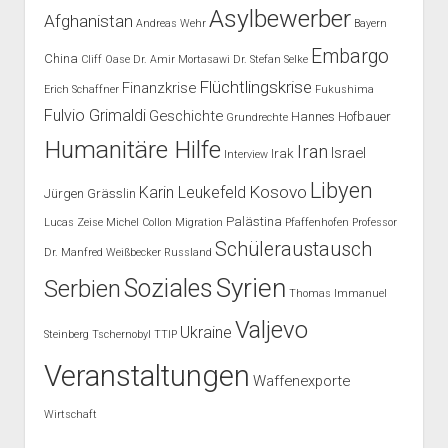
Asylbewerber
Afghanistan
Andreas Wehr
Bayern
Embargo
China
Cliff Oase
Dr. Amir Mortasawi
Dr. Stefan Selke
Flüchtlingskrise
Finanzkrise
Erich Schaffner
Fukushima
Fulvio Grimaldi
Geschichte
Hannes Hofbauer
Grundrechte
Humanitäre Hilfe
Iran
Israel
Irak
Interview
Libyen
Kosovo
Karin Leukefeld
Jürgen Grässlin
Palästina
Lucas Zeise
Michel Collon
Migration
Pfaffenhofen
Professor
Schüleraustausch
Dr. Manfred Weißbecker
Russland
Syrien
Soziales
Serbien
Thomas Immanuel
Valjevo
Ukraine
Steinberg
Tschernobyl
TTIP
Veranstaltungen
Waffenexporte
Wirtschaft