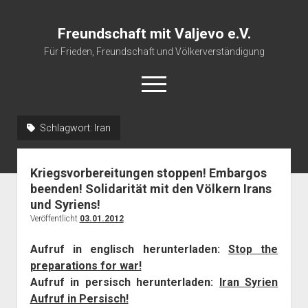
Freundschaft mit Valjevo e.V.
Für Frieden, Freundschaft und Völkerverständigung
open
menu
Schlagwort:
Iran
Startseite
Veranstaltungskalender
Kriegsvorbereitungen stoppen! Embargos
Über uns
beenden! Solidarität mit den Völkern Irans
und Syriens!
Impressum
Veröffentlicht
03.01.2012
Aufruf in englisch herunterladen:
Stop the
preparations for war!
Aufruf in persisch herunterladen:
Iran Syrien
Aufruf in Persisch!