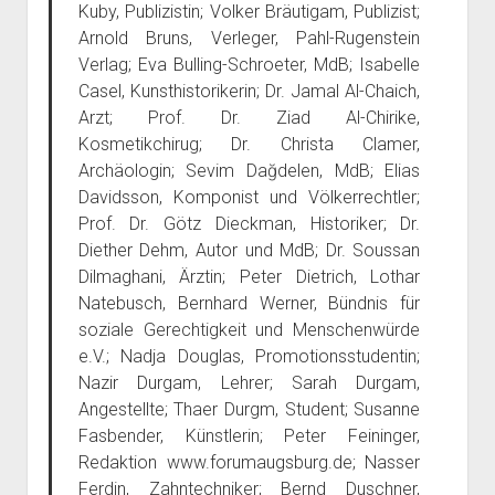
Kuby, Publizistin; Volker Bräutigam, Publizist;
Arnold Bruns, Verleger, Pahl-Rugenstein
Verlag; Eva Bulling-Schroeter, MdB; Isabelle
Casel, Kunsthistorikerin; Dr. Jamal Al-Chaich,
Arzt; Prof. Dr. Ziad Al-Chirike,
Kosmetikchirug; Dr. Christa Clamer,
Archäologin; Sevim Dağdelen, MdB; Elias
Davidsson, Komponist und Völkerrechtler;
Prof. Dr. Götz Dieckman, Historiker; Dr.
Diether Dehm, Autor und MdB; Dr. Soussan
Dilmaghani, Ärztin; Peter Dietrich, Lothar
Natebusch, Bernhard Werner, Bündnis für
soziale Gerechtigkeit und Menschenwürde
e.V.; Nadja Douglas, Promotionsstudentin;
Nazir Durgam, Lehrer; Sarah Durgam,
Angestellte; Thaer Durgm, Student; Susanne
Fasbender, Künstlerin; Peter Feininger,
Redaktion www.forumaugsburg.de; Nasser
Ferdin, Zahntechniker; Bernd Duschner,