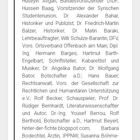
Hüseyin Avgan, Bundesvorsitzender DIDF;
Hussein Baag, Vorsitzender der Syrischen
Studentenunion; Dr. Alexander Bahar,
Historiker und Publizist; Dr. Friedrich-Martin
Balzer, Historiker; Dr. Matin Baraki,
Lehrbeauftragter; Willi Schulze-Barantin, DFV,
Vors. Ortsverband Offenbach am Main; Dipl.
Ing. Hermann Barges; Hartmut Barth-
Engelbart, Schriftsteller, Kabarettist und
Musiker; Dr. Angelika Bator; Dr. Wolfgang
Bator, Botschafter a.D.; Hans Bauer,
Rechtsanwalt, Vors. der Gesellschaft zur
Rechtlichen und Humanitären Unterstützung
e.V.; Rolf Becker, Schauspieler; Prof. Dr.
Rüdiger Bernhardt, Literaturwissenschaftler
und Autor; Dr.-Ing. Yousef Berrou; Rolf
Berthold, Botschafter a.D.; Hartmut Beyerl,
hinter-der-fichte.blogspot.com; Barbara
Bodechtel, Ärztin, IPPNW; Susanna Böhme-