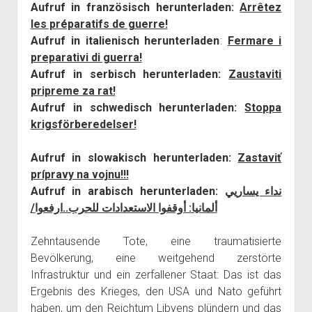
Aufruf in französisch herunterladen:
Arrêtez
les préparatifs de guerre!
Aufruf in italienisch herunterladen
:
Fermare i
preparativi di guerra!
Aufruf in serbisch herunterladen:
Zaustaviti
pripreme za rat!
Aufruf in schwedisch herunterladen:
Stoppa
krigsförberedelser!
Aufruf in slowakisch herunterladen:
Zastaviť
prípravy na vojnu!!!
Aufruf in arabisch herunterladen:
نداء يساريي
/
ألمانيا: أوقفوا الاستعدادات للحرب..ارفعوا
Zehntausende Tote, eine traumatisierte
Bevölkerung, eine weitgehend zerstörte
Infrastruktur und ein zerfallener Staat: Das ist das
Ergebnis des Krieges, den USA und Nato geführt
haben, um den Reichtum Libyens plündern und das