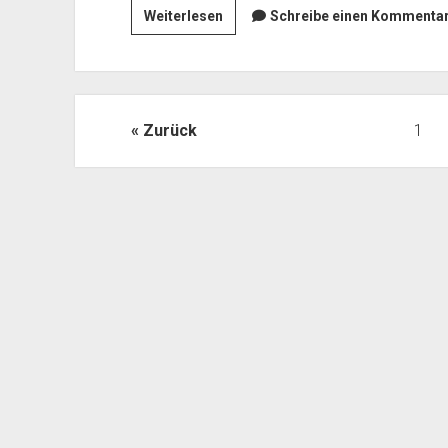
Statt
Weiterlesen
Schreibe einen Kommentar.
Unabhängigkeit
der
Status
eines
Seitennummerierung
Zurück
1
Protektorats
der
Beiträge