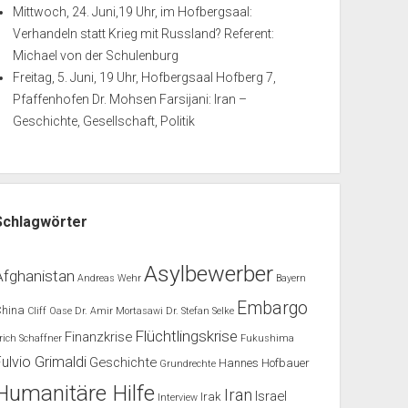
Mittwoch, 24. Juni,19 Uhr, im Hofbergsaal:
Verhandeln statt Krieg mit Russland? Referent:
Michael von der Schulenburg
Freitag, 5. Juni, 19 Uhr, Hofbergsaal Hofberg 7,
Pfaffenhofen Dr. Mohsen Farsijani: Iran –
Geschichte, Gesellschaft, Politik
Schlagwörter
Asylbewerber
Afghanistan
Andreas Wehr
Bayern
Embargo
China
Cliff Oase
Dr. Amir Mortasawi
Dr. Stefan Selke
Flüchtlingskrise
Finanzkrise
rich Schaffner
Fukushima
Fulvio Grimaldi
Geschichte
Hannes Hofbauer
Grundrechte
Humanitäre Hilfe
Iran
Israel
Irak
Interview