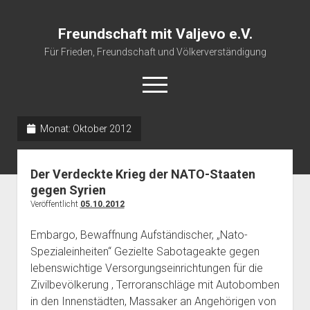
Freundschaft mit Valjevo e.V.
Für Frieden, Freundschaft und Völkerverständigung
open
menu
Monat:
Oktober 2012
Startseite
Veranstaltungskalender
Der Verdeckte Krieg der NATO-Staaten
Über uns
gegen Syrien
Veröffentlicht
05.10.2012
Impressum
Embargo, Bewaffnung Aufständischer, „Nato-
Spezialeinheiten“ Gezielte Sabotageakte gegen
lebenswichtige Versorgungseinrichtungen für die
Zivilbevölkerung , Terroranschläge mit Autobomben
in den Innenstädten, Massaker an Angehörigen von