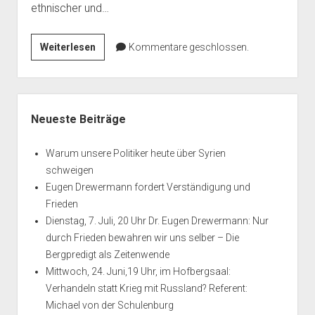
ethnischer und…
Der
Weiterlesen
Kommentare geschlossen.
Verdeckte
Krieg
der
Seitenleiste
NATO-
Neueste Beiträge
Staaten
gegen
Warum unsere Politiker heute über Syrien
Syrien
schweigen
Eugen Drewermann fordert Verständigung und
Frieden
Dienstag, 7. Juli, 20 Uhr Dr. Eugen Drewermann: Nur
durch Frieden bewahren wir uns selber – Die
Bergpredigt als Zeitenwende
Mittwoch, 24. Juni,19 Uhr, im Hofbergsaal:
Verhandeln statt Krieg mit Russland? Referent:
Michael von der Schulenburg