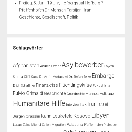
Freitag, 5. Juni, 19 Uhr, Hofbergsaal Hofberg 7,
Pfaffenhofen Dr. Mohsen Farsijani: Iran –
Geschichte, Gesellschaft, Politik
Schlagwörter
Asylbewerber
Afghanistan
Andreas Wehr
Bayern
Embargo
China
Cliff Oase
Dr. Amir Mortasawi
Dr. Stefan Selke
Flüchtlingskrise
Finanzkrise
Erich Schaffner
Fukushima
Fulvio Grimaldi
Geschichte
Hannes Hofbauer
Grundrechte
Humanitäre Hilfe
Iran
Israel
Irak
Interview
Libyen
Kosovo
Karin Leukefeld
Jürgen Grässlin
Palästina
Lucas Zeise
Michel Collon
Migration
Pfaffenhofen
Professor