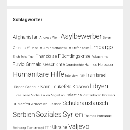
Schlagwörter
Asylbewerber
Afghanistan
Andreas Wehr
Bayern
Embargo
China
Cliff Oase
Dr. Amir Mortasawi
Dr. Stefan Selke
Flüchtlingskrise
Finanzkrise
Erich Schaffner
Fukushima
Fulvio Grimaldi
Geschichte
Hannes Hofbauer
Grundrechte
Humanitäre Hilfe
Iran
Israel
Irak
Interview
Libyen
Kosovo
Karin Leukefeld
Jürgen Grässlin
Palästina
Lucas Zeise
Michel Collon
Migration
Pfaffenhofen
Professor
Schüleraustausch
Dr. Manfred Weißbecker
Russland
Syrien
Soziales
Serbien
Thomas Immanuel
Valjevo
Ukraine
Steinberg
Tschernobyl
TTIP