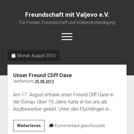
Freundschaft mit Valjevo e.V.
Für Frieden, Freundschaft und Völkerverständigung
open
menu
Monat:
August 2013
Startseite
Veranstaltungskalender
Unser Freund Cliff Oase
Über uns
Veröffentlicht
25.08.2013
Impressum
Am 17. August ertrank unser Freund Cliff Oase in
der Donau. Über 10 Jahre hatte er bei uns als
Asylbewerber gelebt. Unter den Flüchtlingen in…
Unser
Weiterlesen
Kommentare geschlossen.
Freund