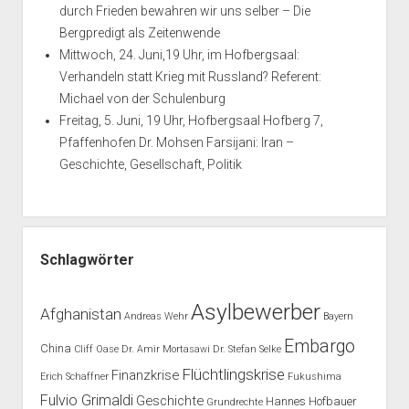
durch Frieden bewahren wir uns selber – Die
Bergpredigt als Zeitenwende
Mittwoch, 24. Juni,19 Uhr, im Hofbergsaal:
Verhandeln statt Krieg mit Russland? Referent:
Michael von der Schulenburg
Freitag, 5. Juni, 19 Uhr, Hofbergsaal Hofberg 7,
Pfaffenhofen Dr. Mohsen Farsijani: Iran –
Geschichte, Gesellschaft, Politik
Schlagwörter
Asylbewerber
Afghanistan
Andreas Wehr
Bayern
Embargo
China
Cliff Oase
Dr. Amir Mortasawi
Dr. Stefan Selke
Flüchtlingskrise
Finanzkrise
Erich Schaffner
Fukushima
Fulvio Grimaldi
Geschichte
Hannes Hofbauer
Grundrechte