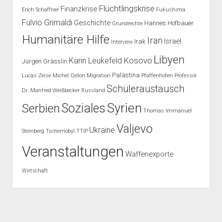
Flüchtlingskrise
Finanzkrise
Erich Schaffner
Fukushima
Fulvio Grimaldi
Geschichte
Hannes Hofbauer
Grundrechte
Humanitäre Hilfe
Iran
Israel
Irak
Interview
Libyen
Kosovo
Karin Leukefeld
Jürgen Grässlin
Palästina
Lucas Zeise
Michel Collon
Migration
Pfaffenhofen
Professor
Schüleraustausch
Dr. Manfred Weißbecker
Russland
Syrien
Soziales
Serbien
Thomas Immanuel
Valjevo
Ukraine
Steinberg
Tschernobyl
TTIP
Veranstaltungen
Waffenexporte
Wirtschaft