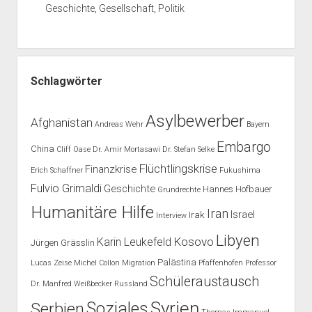
Geschichte, Gesellschaft, Politik
Schlagwörter
Asylbewerber
Afghanistan
Andreas Wehr
Bayern
Embargo
China
Cliff Oase
Dr. Amir Mortasawi
Dr. Stefan Selke
Flüchtlingskrise
Finanzkrise
Erich Schaffner
Fukushima
Fulvio Grimaldi
Geschichte
Hannes Hofbauer
Grundrechte
Humanitäre Hilfe
Iran
Israel
Irak
Interview
Libyen
Kosovo
Karin Leukefeld
Jürgen Grässlin
Palästina
Lucas Zeise
Michel Collon
Migration
Pfaffenhofen
Professor
Schüleraustausch
Dr. Manfred Weißbecker
Russland
Syrien
Soziales
Serbien