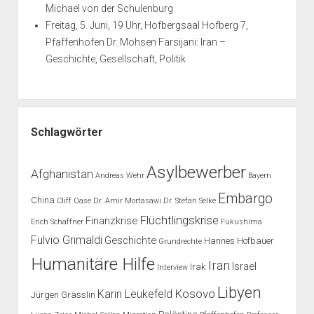
Michael von der Schulenburg
Freitag, 5. Juni, 19 Uhr, Hofbergsaal Hofberg 7,
Pfaffenhofen Dr. Mohsen Farsijani: Iran –
Geschichte, Gesellschaft, Politik
Schlagwörter
Asylbewerber
Afghanistan
Andreas Wehr
Bayern
Embargo
China
Cliff Oase
Dr. Amir Mortasawi
Dr. Stefan Selke
Flüchtlingskrise
Finanzkrise
Erich Schaffner
Fukushima
Fulvio Grimaldi
Geschichte
Hannes Hofbauer
Grundrechte
Humanitäre Hilfe
Iran
Israel
Irak
Interview
Libyen
Kosovo
Karin Leukefeld
Jürgen Grässlin