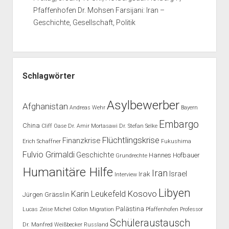
Pfaffenhofen Dr. Mohsen Farsijani: Iran –
Geschichte, Gesellschaft, Politik
Schlagwörter
Asylbewerber
Afghanistan
Andreas Wehr
Bayern
Embargo
China
Cliff Oase
Dr. Amir Mortasawi
Dr. Stefan Selke
Flüchtlingskrise
Finanzkrise
Erich Schaffner
Fukushima
Fulvio Grimaldi
Geschichte
Hannes Hofbauer
Grundrechte
Humanitäre Hilfe
Iran
Israel
Irak
Interview
Libyen
Kosovo
Karin Leukefeld
Jürgen Grässlin
Palästina
Lucas Zeise
Michel Collon
Migration
Pfaffenhofen
Professor
Schüleraustausch
Dr. Manfred Weißbecker
Russland