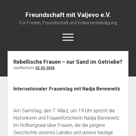
Freundschaft mit Valjevo e.V.
Für Frieden, Freundschaft und Völkerverständigung
open
menu
Rebellische Frauen – nur Sand im Getriebe?
Startseite
Veröffentlicht
02.03.2026
Veranstaltungskalender
Über uns
Internationaler Frauentag mit Nadja Bennewitz
Impressum
Am Samstag, den 7. März, um 19 Uhr spricht die
Historikerin und Frauenforscherin Nadja Bennewitz
im Hofbergsaal über Frauen, die die jüngere
Geschichte unseres Landes und unsere heutige