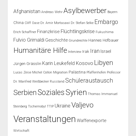
Asylbewerber
Afghanistan
Andreas Wehr
Bayern
Embargo
China
Cliff Oase
Dr. Amir Mortasawi
Dr. Stefan Selke
Flüchtlingskrise
Finanzkrise
Erich Schaffner
Fukushima
Fulvio Grimaldi
Geschichte
Hannes Hofbauer
Grundrechte
Humanitäre Hilfe
Iran
Israel
Irak
Interview
Libyen
Kosovo
Karin Leukefeld
Jürgen Grässlin
Palästina
Lucas Zeise
Michel Collon
Migration
Pfaffenhofen
Professor
Schüleraustausch
Dr. Manfred Weißbecker
Russland
Syrien
Soziales
Serbien
Thomas Immanuel
Valjevo
Ukraine
Steinberg
Tschernobyl
TTIP
Veranstaltungen
Waffenexporte
Wirtschaft