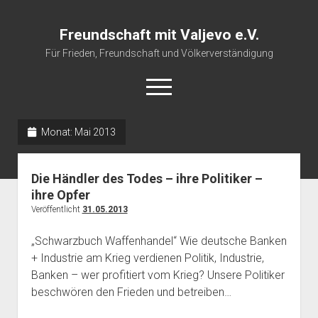
Freundschaft mit Valjevo e.V.
Für Frieden, Freundschaft und Völkerverständigung
open
menu
Monat:
Mai 2013
Startseite
Veranstaltungskalender
Die Händler des Todes – ihre Politiker –
Über uns
ihre Opfer
Veröffentlicht
31.05.2013
Impressum
„Schwarzbuch Waffenhandel“ Wie deutsche Banken
+ Industrie am Krieg verdienen Politik, Industrie,
Banken – wer profitiert vom Krieg? Unsere Politiker
beschwören den Frieden und betreiben…