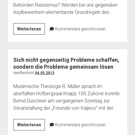
Behörden Rassismus? Werden bei uns gegenüber
Asylbewerbern elementarste Grundregeln des…
Wie
Weiterlesen
Kommentare geschlossen.
bayerische
Ausländerbehörden
Menschen
zerstören
Sich nicht gegenseitig Probleme schaffen,
sondern die Probleme gemeinsam lösen
Veröffentlicht
04.05.2013
Muslimische Theologin R. Müller sprach im
überfüllten Hofbergsaal Knapp 100 Zuhörer konnte
Bernd Duschner am vergangenen Sonntag zur
Veranstaltung der „Freunde von Valjevo“ mit der…
Sich
Weiterlesen
Kommentare geschlossen.
nicht