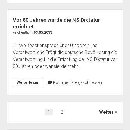
gegenseitig
Probleme
schaffen,
Vor 80 Jahren wurde die NS Diktatur
sondern
errichtet
die
Veröffentlicht
03.05.2013
Probleme
Dr. Weißbecker sprach über Ursachen und
gemeinsam
Verantwortliche Trägt die deutsche Bevölkerung die
lösen
Verantwortung für die Errichtung der NS-Diktatur vor
80 Jahren oder war sie vielmehr…
Vor
Weiterlesen
Kommentare geschlossen.
80
Jahren
wurde
die
Seitennummerierung
1
2
Weiter
NS
der
Diktatur
Beiträge