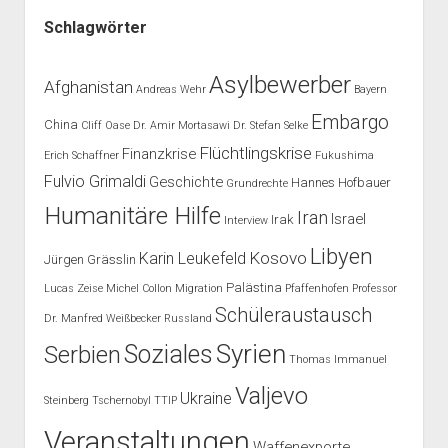
Schlagwörter
Asylbewerber
Afghanistan
Andreas Wehr
Bayern
Embargo
China
Cliff Oase
Dr. Amir Mortasawi
Dr. Stefan Selke
Flüchtlingskrise
Finanzkrise
Erich Schaffner
Fukushima
Fulvio Grimaldi
Geschichte
Hannes Hofbauer
Grundrechte
Humanitäre Hilfe
Iran
Israel
Irak
Interview
Libyen
Kosovo
Karin Leukefeld
Jürgen Grässlin
Palästina
Lucas Zeise
Michel Collon
Migration
Pfaffenhofen
Professor
Schüleraustausch
Dr. Manfred Weißbecker
Russland
Syrien
Soziales
Serbien
Thomas Immanuel
Valjevo
Ukraine
Steinberg
Tschernobyl
TTIP
Veranstaltungen
Waffenexporte