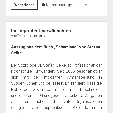
Die
Weiterlesen
Kommentare geschlossen.
Händler
des
Todes
–
Im Lager der Unerwünschten
ihre
Veröffentlicht
31.05.2013
Politiker
Auszug aus dem Buch „Schamland“ von Stefan
–
Selke
ihre
Opfer
Der Soziologe Dr. Stefan Selke ist Professor an der
Hochschule Furtwangen. Seit 2006 beschäftigt er
sich mit der modernen Armenspeisung in
Suppenküchen und bei Tafeln. Er „kritisiert, dass die
Politik den Sozialstaat immer mehr beschneidet
und dessen im Grundgesetz verankerte Aufgaben
an ehrenamtliche und private Organisationen
delegiert. Tafeln, Suppenküchen, Kleiderkammern