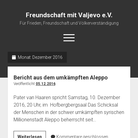
Freundschaft mit Valjevo e.V.
Für Frieden, Freundschaft und Völkerverständigung
open
menu
Monat:
Dezember 2016
Startseite
Veranstaltungskalender
Bericht aus dem umkämpften Aleppo
Über uns
Veröffentlicht
05.12.2016
Impressum
Pater van Haaren spricht Samstag, 10. Dezember
2016, 20 Uhr, im Hofbergbergsaal Das Schicksal
der Menschen in der schwer umkämpften syrischen
Millionenstadt Aleppo beherrscht seit…
Bericht
Weiterlesen
Kommentare geschlossen.