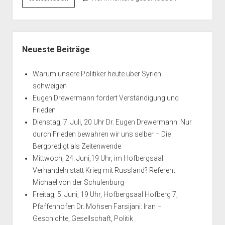
aus
dem
umkämpften
Seitenleiste
Aleppo
Neueste Beiträge
Warum unsere Politiker heute über Syrien
schweigen
Eugen Drewermann fordert Verständigung und
Frieden
Dienstag, 7. Juli, 20 Uhr Dr. Eugen Drewermann: Nur
durch Frieden bewahren wir uns selber – Die
Bergpredigt als Zeitenwende
Mittwoch, 24. Juni,19 Uhr, im Hofbergsaal:
Verhandeln statt Krieg mit Russland? Referent:
Michael von der Schulenburg
Freitag, 5. Juni, 19 Uhr, Hofbergsaal Hofberg 7,
Pfaffenhofen Dr. Mohsen Farsijani: Iran –
Geschichte, Gesellschaft, Politik