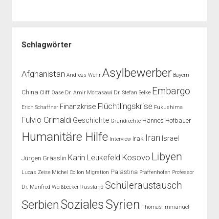
Schlagwörter
Asylbewerber
Afghanistan
Andreas Wehr
Bayern
Embargo
China
Cliff Oase
Dr. Amir Mortasawi
Dr. Stefan Selke
Flüchtlingskrise
Finanzkrise
Erich Schaffner
Fukushima
Fulvio Grimaldi
Geschichte
Hannes Hofbauer
Grundrechte
Humanitäre Hilfe
Iran
Israel
Irak
Interview
Libyen
Kosovo
Karin Leukefeld
Jürgen Grässlin
Palästina
Lucas Zeise
Michel Collon
Migration
Pfaffenhofen
Professor
Schüleraustausch
Dr. Manfred Weißbecker
Russland
Syrien
Soziales
Serbien
Thomas Immanuel