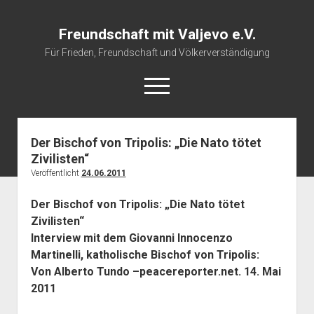
Freundschaft mit Valjevo e.V.
Für Frieden, Freundschaft und Völkerverständigung
open
menu
Der Bischof von Tripolis: „Die Nato tötet
Startseite
Zivilisten“
Veranstaltungskalender
Veröffentlicht
24.06.2011
Über uns
Der Bischof von Tripolis: „Die Nato tötet
Impressum
Zivilisten“
Interview mit dem Giovanni Innocenzo
Martinelli, katholische Bischof von Tripolis:
Von Alberto Tundo –peacereporter.net. 14.
Mai
2011