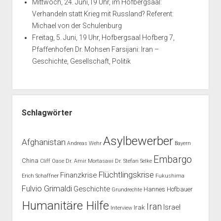
Mittwoch, 24. Juni,19 Uhr, im Hofbergsaal:
Verhandeln statt Krieg mit Russland? Referent:
Michael von der Schulenburg
Freitag, 5. Juni, 19 Uhr, Hofbergsaal Hofberg 7,
Pfaffenhofen Dr. Mohsen Farsijani: Iran –
Geschichte, Gesellschaft, Politik
Schlagwörter
Asylbewerber
Afghanistan
Andreas Wehr
Bayern
Embargo
China
Cliff Oase
Dr. Amir Mortasawi
Dr. Stefan Selke
Flüchtlingskrise
Finanzkrise
Erich Schaffner
Fukushima
Fulvio Grimaldi
Geschichte
Hannes Hofbauer
Grundrechte
Humanitäre Hilfe
Iran
Israel
Irak
Interview