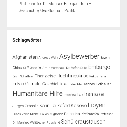
Pfaffenhofen Dr. Mohsen Farsijani: Iran –
Geschichte, Gesellschaft, Politik
Schlagwörter
Asylbewerber
Afghanistan
Andreas Wehr
Bayern
Embargo
China
Cliff Oase
Dr. Amir Mortasawi
Dr. Stefan Selke
Flüchtlingskrise
Finanzkrise
Erich Schaffner
Fukushima
Fulvio Grimaldi
Geschichte
Hannes Hofbauer
Grundrechte
Humanitäre Hilfe
Iran
Israel
Irak
Interview
Libyen
Kosovo
Karin Leukefeld
Jürgen Grässlin
Palästina
Lucas Zeise
Michel Collon
Migration
Pfaffenhofen
Professor
Schüleraustausch
Dr. Manfred Weißbecker
Russland