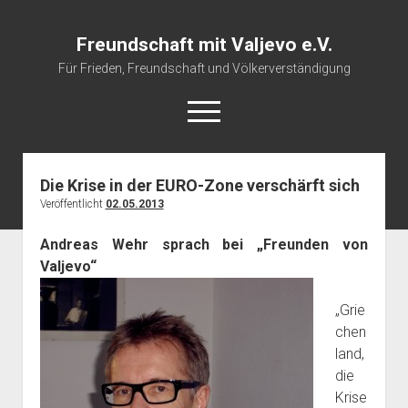
Freundschaft mit Valjevo e.V.
Für Frieden, Freundschaft und Völkerverständigung
open
menu
Die Krise in der EURO-Zone verschärft sich
Startseite
Veröffentlicht
02.05.2013
Veranstaltungskalender
Andreas Wehr sprach bei „Freunden von
Über uns
Valjevo“
Impressum
„Grie
chen
land,
die
Krise