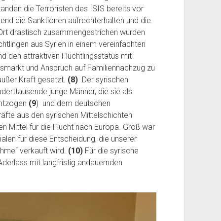
standen die Terroristen des ISIS bereits vor
rend die Sanktionen aufrechterhalten und die
vor Ort drastisch zusammengestrichen wurden
chtlingen aus Syrien in einem vereinfachten
den attraktiven Flüchtlingsstatus mit
gsmarkt und Anspruch auf Familiennachzug zu
außer Kraft gesetzt.
(8)
Der syrischen
derttausende junge Männer, die sie als
entzogen
(9
) und dem deutschen
räfte aus den syrischen Mittelschichten
len Mittel für die Flucht nach Europa. Groß war
alen für diese Entscheidung, die unserer
hme“ verkauft wird.
(10)
Für die syrische
Aderlass mit langfristig andauernden