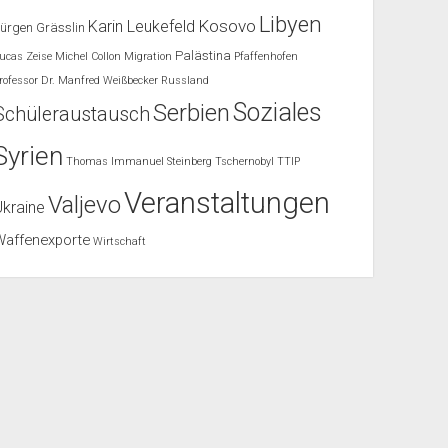
Libyen
Kosovo
Karin Leukefeld
ürgen Grässlin
Palästina
ucas Zeise
Michel Collon
Migration
Pfaffenhofen
rofessor Dr. Manfred Weißbecker
Russland
Soziales
Serbien
Schüleraustausch
Syrien
Thomas Immanuel Steinberg
Tschernobyl
TTIP
Veranstaltungen
Valjevo
Ukraine
Waffenexporte
Wirtschaft