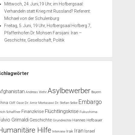
Mittwoch, 24. Juni,19 Uhr, im Hofbergsaal:
Verhandeln statt Krieg mit Russland? Referent:
Michael von der Schulenburg
Freitag, 5. Juni, 19 Uhr, Hofbergsaal Hofberg 7,
Pfaffenhofen Dr. Mohsen Farsijani: Iran –
Geschichte, Gesellschaft, Politik
Schlagwörter
Asylbewerber
Afghanistan
Andreas Wehr
Bayern
Embargo
China
Cliff Oase
Dr. Amir Mortasawi
Dr. Stefan Selke
Flüchtlingskrise
Finanzkrise
rich Schaffner
Fukushima
Fulvio Grimaldi
Geschichte
Hannes Hofbauer
Grundrechte
Humanitäre Hilfe
Iran
Israel
Irak
Interview