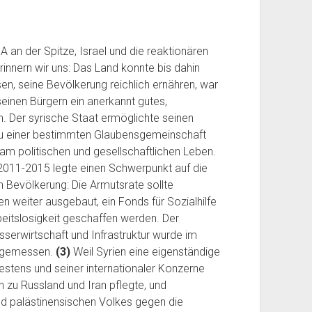
 an der Spitze, Israel und die reaktionären
innern wir uns: Das Land konnte bis dahin
n, seine Bevölkerung reichlich ernähren, war
seinen Bürgern ein anerkannt gutes,
 Der syrische Staat ermöglichte seinen
 zu einer bestimmten Glaubensgemeinschaft
am politischen und gesellschaftlichen Leben.
 2011-2015 legte einen Schwerpunkt auf die
n Bevölkerung: Die Armutsrate sollte
n weiter ausgebaut, ein Fonds für Sozialhilfe
rbeitslosigkeit geschaffen werden. Der
sserwirtschaft und Infrastruktur wurde im
eigemessen.
(3)
Weil Syrien eine eigenständige
estens und seiner internationaler Konzerne
n zu Russland und Iran pflegte, und
nd palästinensischen Volkes gegen die