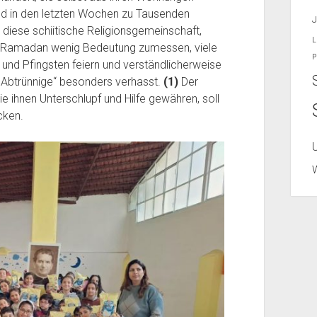
 und in den letzten Wochen zu Tausenden
J
t diese schiitische Religionsgemeinschaft,
L
em Ramadan wenig Bedeutung zumessen, viele
P
 und Pfingsten feiern und verständlicherweise
 „Abtrünnige“ besonders verhasst.
(1)
Der
e ihnen Unterschlupf und Hilfe gewähren, soll
cken.