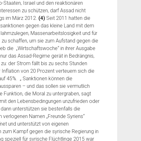
o-Staaten, Israel und den reaktionären
nteressen zu schützen, darf Assad nicht
ngs im März 2012.
(4)
Seit 2011 hatten die
zsanktionen gegen das kleine Land mit dem
t lahmzulegen, Massenarbeitslosigkeit und für
d zu schaffen, um sie zum Aufstand gegen die
eb die „Wirtschaftswoche“ in ihrer Ausgabe
 nur das Assad-Regime gerät in Bedrängnis,
 zu: der Strom fällt bis zu sechs Stunden
r Inflation von 20 Prozent verteuern sich die
g auf 45%. „ Sanktionen können die
aussparen – und das sollen sie vermutlich
 Funktion, die Moral zu untergraben, sagt
g mit den Lebensbedingungen unzufrieden oder
n, dann unterstützen sie bestenfalls die
em verlogenen Namen „Freunde Syriens“
fnet und unterstützt von eigenen
en zum Kampf gegen die syrische Regierung in
 speziell für syrische Flüchtlinge 2015 war