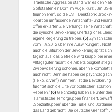
israelische Aggression stand, war es den Nat
Golfstaaten ein Dorn im Auge. Kurz: „Um US-I
triumphieren“, so die US – Denkfabrik Brooki
Koalition umfassende Wirtschafts- und Finan
offen erklärten Ziel verhängt, seine Wirtschaf
die syrische Bevölkerung unerträgliches Elen
eigene Regierung zu treiben.
(5)
Zynisch schri
vom 1.9.2012 über ihre Auswirkungen: „ Nicht
auch die Situation der Bevölkerung spitzt sich
täglich aus, das Getreide wird knapp, bei eine
Alltagsgüter rasant, die Arbeitslosigkeit stie
Zivilbevölkerung schonen, aber nie komplett 
auch nicht. Denn sie haben die psychologische
(Heiko. d.Verf.) Wimmen. Ist die Bevölkerun
fürchtet sich die Elite vor politischer Isolatio
Rebellen.“
(6)
Gleichzeitig haben sie unter d
islamistische Terrorgruppen finanziert, bewaf
„Spezialtruppen“ über die Türkei und Jordani
das Land gebracht. Die deutsche Grenzöffnung