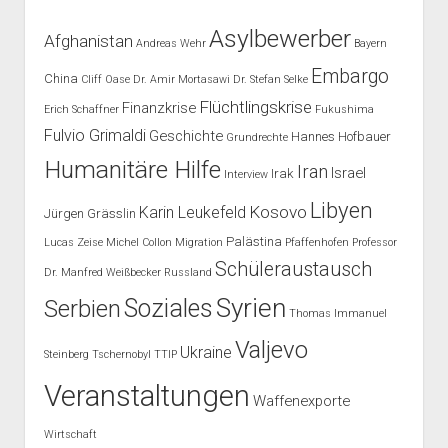
Asylbewerber
Afghanistan
Andreas Wehr
Bayern
Embargo
China
Cliff Oase
Dr. Amir Mortasawi
Dr. Stefan Selke
Flüchtlingskrise
Finanzkrise
Erich Schaffner
Fukushima
Fulvio Grimaldi
Geschichte
Hannes Hofbauer
Grundrechte
Humanitäre Hilfe
Iran
Israel
Irak
Interview
Libyen
Kosovo
Karin Leukefeld
Jürgen Grässlin
Palästina
Lucas Zeise
Michel Collon
Migration
Pfaffenhofen
Professor
Schüleraustausch
Dr. Manfred Weißbecker
Russland
Syrien
Soziales
Serbien
Thomas Immanuel
Valjevo
Ukraine
Steinberg
Tschernobyl
TTIP
Veranstaltungen
Waffenexporte
Wirtschaft