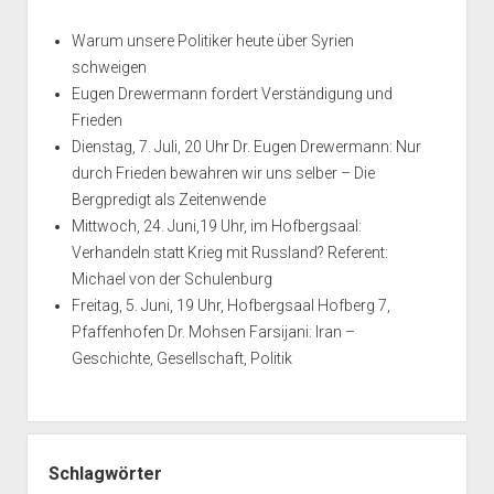
für
das
Warum unsere Politiker heute über Syrien
Italienische
schweigen
Krankenhaus
Eugen Drewermann fordert Verständigung und
Damaskus
Frieden
Dienstag, 7. Juli, 20 Uhr Dr. Eugen Drewermann: Nur
durch Frieden bewahren wir uns selber – Die
Bergpredigt als Zeitenwende
Mittwoch, 24. Juni,19 Uhr, im Hofbergsaal:
Verhandeln statt Krieg mit Russland? Referent:
Michael von der Schulenburg
Freitag, 5. Juni, 19 Uhr, Hofbergsaal Hofberg 7,
Pfaffenhofen Dr. Mohsen Farsijani: Iran –
Geschichte, Gesellschaft, Politik
Schlagwörter