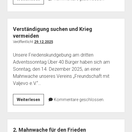
Unsere
Solidarität
geht
weiter
Verständigung suchen und Krieg
vermeiden
Veröffentlicht
29.12.2025
Unsere Friedenskundgebung am dritten
Adventssonntag Über 40 Bürger haben sich am
Sonntag, den 14. Dezember 2025, an einer
Mahnwache unseres Vereins „Freundschaft mit
Valjevo e.V.“…
Verständigung
Weiterlesen
Kommentare geschlossen.
suchen
und
Krieg
vermeiden
2. Mahnwache für den Frieden