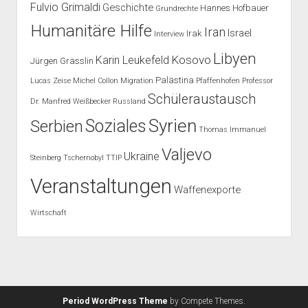
Fulvio Grimaldi
Geschichte
Hannes Hofbauer
Grundrechte
Humanitäre Hilfe
Iran
Israel
Irak
Interview
Libyen
Kosovo
Karin Leukefeld
Jürgen Grässlin
Palästina
Lucas Zeise
Michel Collon
Migration
Pfaffenhofen
Professor
Schüleraustausch
Dr. Manfred Weißbecker
Russland
Syrien
Soziales
Serbien
Thomas Immanuel
Valjevo
Ukraine
Steinberg
Tschernobyl
TTIP
Veranstaltungen
Waffenexporte
Wirtschaft
Period WordPress Theme
by Compete Themes.