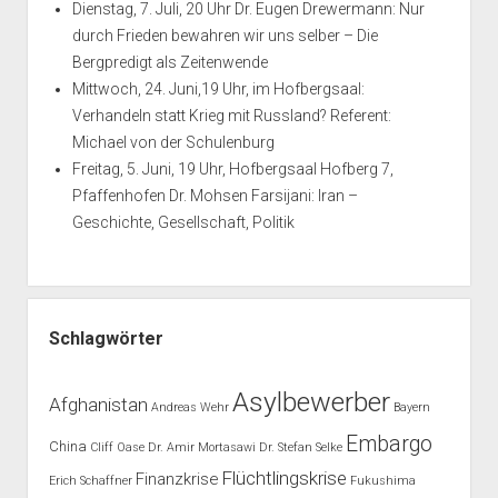
Dienstag, 7. Juli, 20 Uhr Dr. Eugen Drewermann: Nur
durch Frieden bewahren wir uns selber – Die
Bergpredigt als Zeitenwende
Mittwoch, 24. Juni,19 Uhr, im Hofbergsaal:
Verhandeln statt Krieg mit Russland? Referent:
Michael von der Schulenburg
Freitag, 5. Juni, 19 Uhr, Hofbergsaal Hofberg 7,
Pfaffenhofen Dr. Mohsen Farsijani: Iran –
Geschichte, Gesellschaft, Politik
Schlagwörter
Asylbewerber
Afghanistan
Andreas Wehr
Bayern
Embargo
China
Cliff Oase
Dr. Amir Mortasawi
Dr. Stefan Selke
Flüchtlingskrise
Finanzkrise
Erich Schaffner
Fukushima