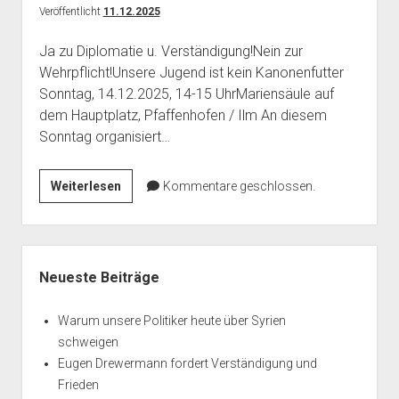
Veröffentlicht
11.12.2025
Ja zu Diplomatie u. Verständigung!Nein zur
Wehrpflicht!Unsere Jugend ist kein Kanonenfutter
Sonntag, 14.12.2025, 14-15 UhrMariensäule auf
dem Hauptplatz, Pfaffenhofen / Ilm An diesem
Sonntag organisiert…
2.
Weiterlesen
Kommentare geschlossen.
Mahnwache
für
den
Seitenleiste
Frieden
Neueste Beiträge
Warum unsere Politiker heute über Syrien
schweigen
Eugen Drewermann fordert Verständigung und
Frieden