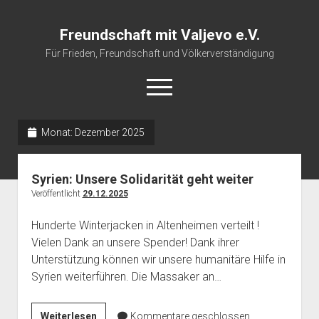
Freundschaft mit Valjevo e.V.
Für Frieden, Freundschaft und Völkerverständigung
open
menu
Monat:
Dezember 2025
Startseite
Veranstaltungskalender
Syrien: Unsere Solidarität geht weiter
Über uns
Veröffentlicht
29.12.2025
Impressum
Hunderte Winterjacken in Altenheimen verteilt !
Vielen Dank an unsere Spender! Dank ihrer
Unterstützung können wir unsere humanitäre Hilfe in
Syrien weiterführen. Die Massaker an…
Syrien:
Weiterlesen
Kommentare geschlossen.