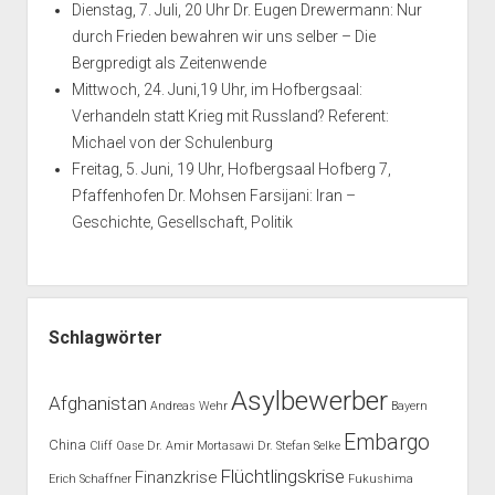
Dienstag, 7. Juli, 20 Uhr Dr. Eugen Drewermann: Nur
durch Frieden bewahren wir uns selber – Die
Bergpredigt als Zeitenwende
Mittwoch, 24. Juni,19 Uhr, im Hofbergsaal:
Verhandeln statt Krieg mit Russland? Referent:
Michael von der Schulenburg
Freitag, 5. Juni, 19 Uhr, Hofbergsaal Hofberg 7,
Pfaffenhofen Dr. Mohsen Farsijani: Iran –
Geschichte, Gesellschaft, Politik
Schlagwörter
Asylbewerber
Afghanistan
Andreas Wehr
Bayern
Embargo
China
Cliff Oase
Dr. Amir Mortasawi
Dr. Stefan Selke
Flüchtlingskrise
Finanzkrise
Erich Schaffner
Fukushima