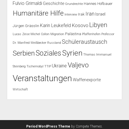
Fulvio Grimaldi
Geschichte
Hannes Hofbauer
Grundrechte
Humanitäre Hilfe
Iran
Israel
Irak
Interview
Libyen
Kosovo
Karin Leukefeld
Jürgen Grässlin
Palästina
Lucas Zeise
Michel Collon
Migration
Pfaffenhofen
Professor
Schüleraustausch
Dr. Manfred Weißbecker
Russland
Syrien
Soziales
Serbien
Thomas Immanuel
Valjevo
Ukraine
Steinberg
Tschernobyl
TTIP
Veranstaltungen
Waffenexporte
Wirtschaft
Period WordPress Theme
by Compete Themes.