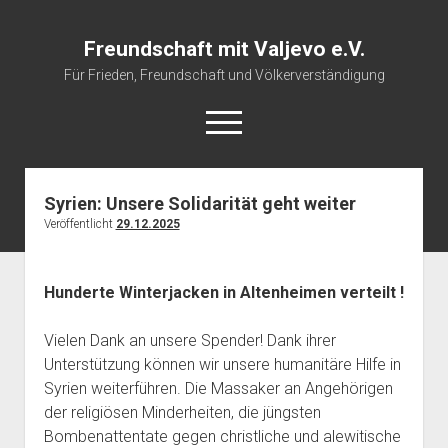
Freundschaft mit Valjevo e.V.
Für Frieden, Freundschaft und Völkerverständigung
open
menu
Syrien: Unsere Solidarität geht weiter
Startseite
Veröffentlicht
29.12.2025
Veranstaltungskalender
Über uns
Hunderte Winterjacken in Altenheimen verteilt !
Impressum
Vielen Dank an unsere Spender! Dank ihrer
Unterstützung können wir unsere humanitäre Hilfe in
Syrien weiterführen. Die Massaker an Angehörigen
der religiösen Minderheiten, die jüngsten
Bombenattentate gegen christliche und alewitische