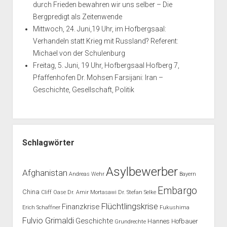
durch Frieden bewahren wir uns selber – Die
Bergpredigt als Zeitenwende
Mittwoch, 24. Juni,19 Uhr, im Hofbergsaal:
Verhandeln statt Krieg mit Russland? Referent:
Michael von der Schulenburg
Freitag, 5. Juni, 19 Uhr, Hofbergsaal Hofberg 7,
Pfaffenhofen Dr. Mohsen Farsijani: Iran –
Geschichte, Gesellschaft, Politik
Schlagwörter
Asylbewerber
Afghanistan
Andreas Wehr
Bayern
Embargo
China
Cliff Oase
Dr. Amir Mortasawi
Dr. Stefan Selke
Flüchtlingskrise
Finanzkrise
Erich Schaffner
Fukushima
Fulvio Grimaldi
Geschichte
Hannes Hofbauer
Grundrechte