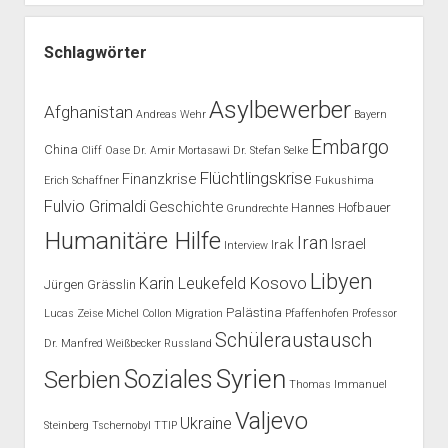
Schlagwörter
Asylbewerber
Afghanistan
Andreas Wehr
Bayern
Embargo
China
Cliff Oase
Dr. Amir Mortasawi
Dr. Stefan Selke
Flüchtlingskrise
Finanzkrise
Erich Schaffner
Fukushima
Fulvio Grimaldi
Geschichte
Hannes Hofbauer
Grundrechte
Humanitäre Hilfe
Iran
Israel
Irak
Interview
Libyen
Kosovo
Karin Leukefeld
Jürgen Grässlin
Palästina
Lucas Zeise
Michel Collon
Migration
Pfaffenhofen
Professor
Schüleraustausch
Dr. Manfred Weißbecker
Russland
Syrien
Soziales
Serbien
Thomas Immanuel
Valjevo
Ukraine
Steinberg
Tschernobyl
TTIP